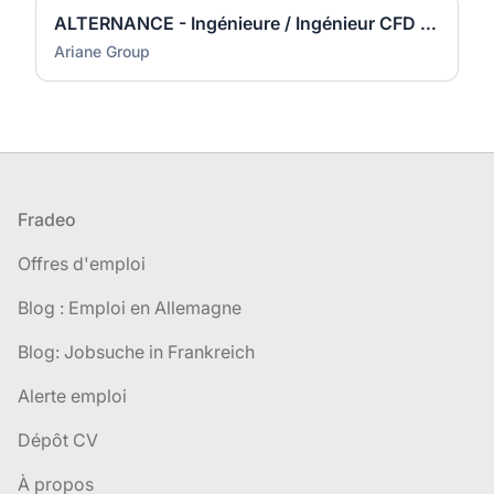
ALTERNANCE - Ingénieure / Ingénieur CFD - analyse de stabilité des organes de combustion
Ariane Group
Pied de page
Fradeo
Offres d'emploi
Blog : Emploi en Allemagne
Blog: Jobsuche in Frankreich
Alerte emploi
Dépôt CV
À propos