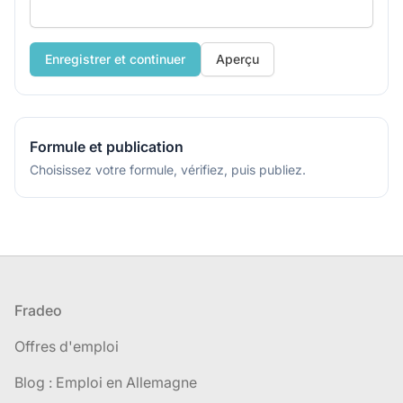
If
Aperçu
you
are
a
human,
Formule et publication
ignore
Choisissez votre formule, vérifiez, puis publiez.
this
field
Pied de page
Fradeo
Offres d'emploi
Blog : Emploi en Allemagne