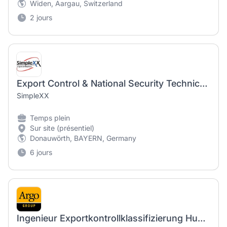
Widen, Aargau, Switzerland
2 jours
Export Control & National Security Technical Rater (m/w/d) für AIRBUS Helicopters
SimpleXX
Temps plein
Sur site (présentiel)
Donauwörth, BAYERN, Germany
6 jours
Ingenieur Exportkontrollklassifizierung Hubschrauberbauteile (m/w/d)