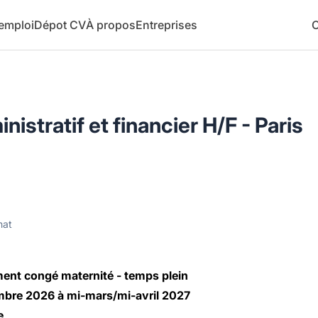
 emploi
Dépot CV
À propos
Entreprises
C
nistratif et financier H/F - Paris
nat
ent congé maternité - temps plein
embre 2026 à mi-mars/mi-avril 2027
e