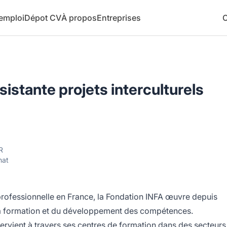
 emploi
Dépot CV
À propos
Entreprises
C
sistante projets interculturels
R
nat
professionnelle en France, la Fondation INFA œuvre depuis
e la formation et du développement des compétences.
ntervient à travers ses centres de formation dans des secteurs