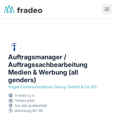
Fradeo
Ouvr
Auftragsmanager /
Auftragssachbearbeitung
Medien & Werbung (all
genders)
Vogel Communications Group GmbH & Co.KG
4 mois il y a
Temps plein
Sur site (présentiel)
Würzburg BY DE