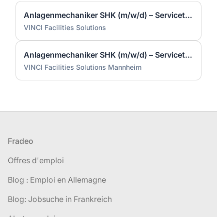
Anlagenmechaniker SHK (m/w/d) – Servicetechniker Heizung | Lüftung | Sanitär
VINCI Facilities Solutions
Anlagenmechaniker SHK (m/w/d) – Servicetechniker Heizung | Lüftung | Sanitär
VINCI Facilities Solutions Mannheim
Pied de page
Fradeo
Offres d'emploi
Blog : Emploi en Allemagne
Blog: Jobsuche in Frankreich