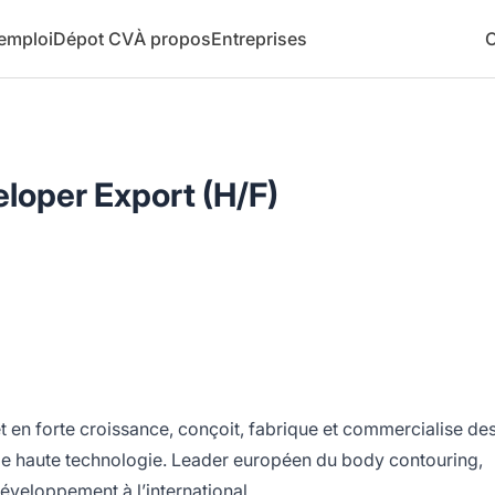
 emploi
Dépot CV
À propos
Entreprises
C
loper Export (H/F)
 en forte croissance, conçoit, fabrique et commercialise de
de haute technologie. Leader européen du body contouring,
éveloppement à l’international.