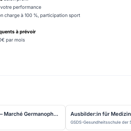
 à votre performance
en charge à 100 %, participation sport
quents à prévoir
00€ par mois
Vendeur B2B International — Marché Germanophone H/F
Ausbilder:in für Mediz
GSDS-Gesundheitsschule der 