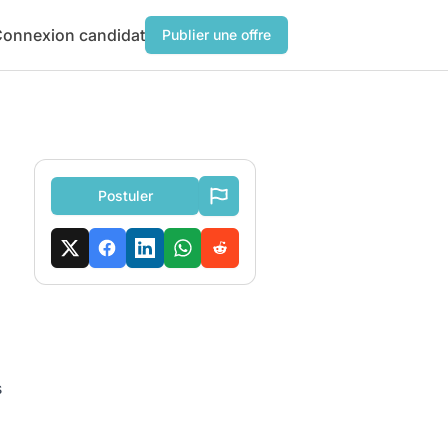
onnexion candidat
Publier une offre
Postuler
s