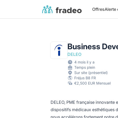
Fradeo
Offres
Alerte
Business Deve
DELEO
4 mois il y a
Temps plein
Sur site (présentiel)
Fréjus B8 FR
€2,500 EUR Mensuel
DELEO, PME française innovante et
dispositifs médicaux esthétiques 
nous accélérons fortement notre d