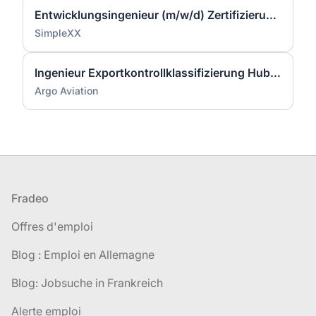
Entwicklungsingenieur (m/w/d) Zertifizierung & Qualifikation – Light Twins für AIRBUS Helicopters
SimpleXX
Ingenieur Exportkontrollklassifizierung Hubschrauberbauteile (m/w/d)
Argo Aviation
Pied de page
Fradeo
Offres d'emploi
Blog : Emploi en Allemagne
Blog: Jobsuche in Frankreich
Alerte emploi