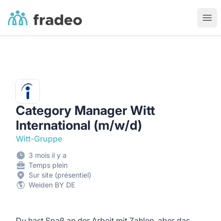
Fradeo
Ouvr
Category Manager Witt
International (m/w/d)
Witt-Gruppe
3 mois il y a
Temps plein
Sur site (présentiel)
Weiden BY DE
Du hast Spaß an der Arbeit mit Zahlen, aber das