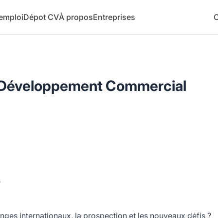
 emploi
Dépot CV
À propos
Entreprises
C
 Développement Commercial
s
ges internationaux, la prospection et les nouveaux défis ?