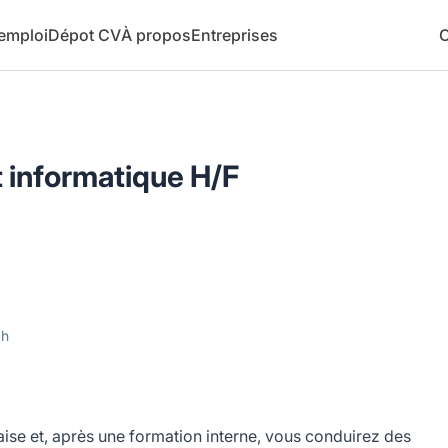
 emploi
Dépot CV
À propos
Entreprises
C
t informatique H/F
ch
ise et, après une formation interne, vous conduirez des