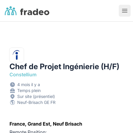
Fradeo
Ouvr
Chef de Projet Ingénierie (H/F)
Constellium
4 mois il y a
Temps plein
Sur site (présentiel)
Neuf-Brisach GE FR
France, Grand Est, Neuf Brisach
Remote Position: