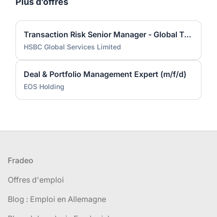
Plus d’offres
Transaction Risk Senior Manager - Global Trade Solutions (f/m/d)
HSBC Global Services Limited
Deal & Portfolio Management Expert (m/f/d)
EOS Holding
Pied de page
Fradeo
Offres d'emploi
Blog : Emploi en Allemagne