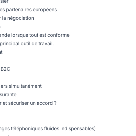
sier
es partenaires européens
 la négociation
n
nde lorsque tout est conforme
rincipal outil de travail.
t
n B2C
siers simultanément
ssurante
 et sécuriser un accord ?
ges téléphoniques fluides indispensables)