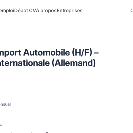
 emploi
Dépot CV
À propos
Entreprises
C
port Automobile (H/F) –
nternationale (Allemand)
nsuel
F