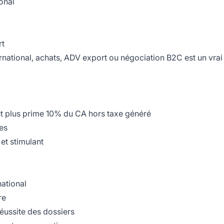
onal
rt
ational, achats, ADV export ou négociation B2C est un vrai
t plus prime 10% du CA hors taxe généré
es
et stimulant
national
re
réussite des dossiers