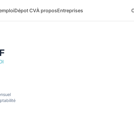
 emploi
Dépot CV
À propos
Entreprises
C
F
OI
nsuel
tabilité