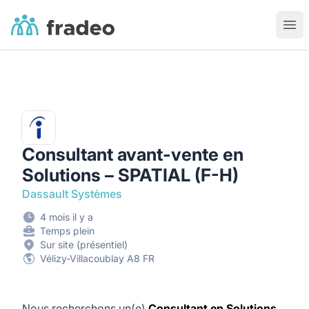
Fradeo
Ouvr
Consultant avant-vente en
Solutions – SPATIAL (F-H)
Dassault Systèmes
4 mois il y a
Temps plein
Sur site (présentiel)
Vélizy-Villacoublay A8 FR
Nous recherchons un(e)
Consultant en Solutions