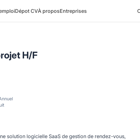
 emploi
Dépot CV
À propos
Entreprises
C
rojet H/F
Annuel
uit
ne solution logicielle SaaS de gestion de rendez-vous,