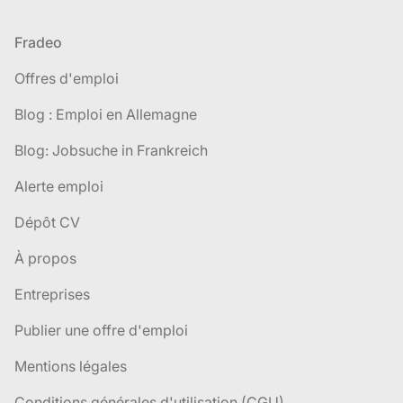
Pied de page
Fradeo
Offres d'emploi
Blog : Emploi en Allemagne
Blog: Jobsuche in Frankreich
Alerte emploi
Dépôt CV
À propos
Entreprises
Publier une offre d'emploi
Mentions légales
Conditions générales d'utilisation (CGU)