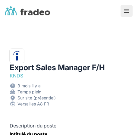
Fradeo
Ouvr
Export Sales Manager F/H
KNDS
3 mois il y a
Temps plein
Sur site (présentiel)
Versailles A8 FR
Description du poste
Intitulé du poste