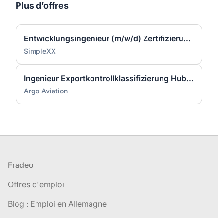
Plus d’offres
Entwicklungsingenieur (m/w/d) Zertifizierung & Qualifikation – Light Twins für AIRBUS Helicopters
SimpleXX
Ingenieur Exportkontrollklassifizierung Hubschrauberbauteile (m/w/d)
Argo Aviation
Pied de page
Fradeo
Offres d'emploi
Blog : Emploi en Allemagne