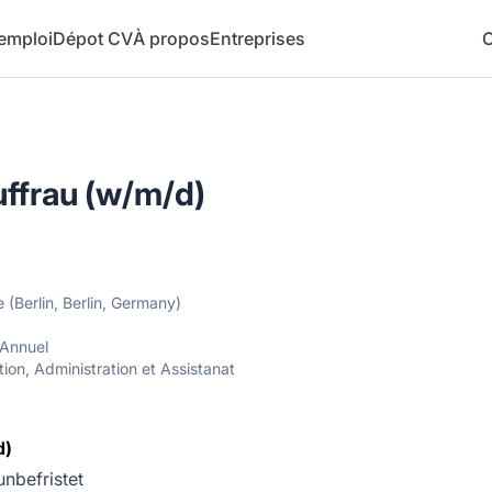
 emploi
Dépot CV
À propos
Entreprises
C
ffrau (w/m/d)
e (Berlin, Berlin, Germany)
Annuel
on, Administration et Assistanat
d)
unbefristet