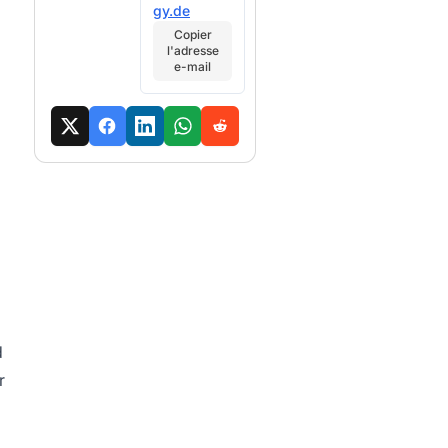
gy.de
Copier
l'adresse
e-mail
d
r