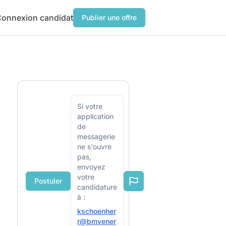
onnexion candidat
Publier une offre
Si votre
application
de
messagerie
ne s'ouvre
pas,
envoyez
votre
Postuler
candidature
à :
kschoenher
r@bmvener