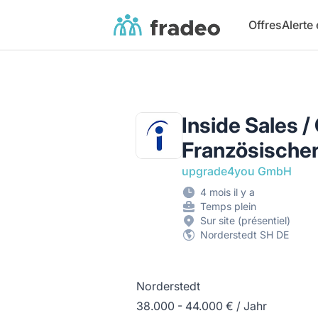
Fradeo
Offres
Alerte
Inside Sales 
Französische
upgrade4you GmbH
4 mois il y a
Temps plein
Sur site (présentiel)
Norderstedt SH DE
Norderstedt
38.000 - 44.000 € / Jahr