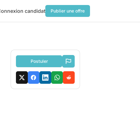
onnexion candidat
Publier une offre
Postuler