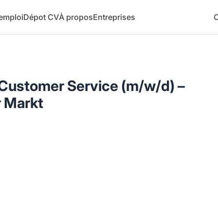
 emploi
Dépot CV
À propos
Entreprises
C
/ Customer Service (m/w/d) –
r Markt