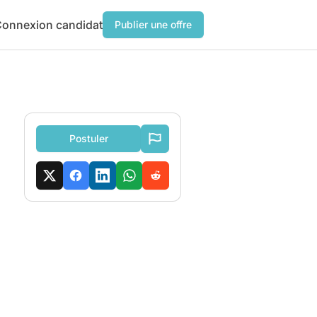
onnexion candidat
Publier une offre
Postuler