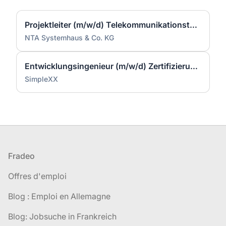
Projektleiter (m/w/d) Telekommunikationstechnik
NTA Systemhaus & Co. KG
Entwicklungsingenieur (m/w/d) Zertifizierung & Qualifikation – Light Twins für AIRBUS Helicopters
SimpleXX
Pied de page
Fradeo
Offres d'emploi
Blog : Emploi en Allemagne
Blog: Jobsuche in Frankreich