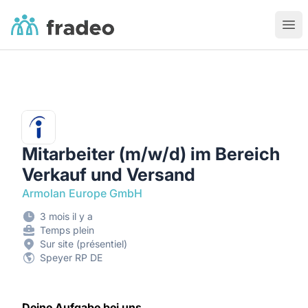
Fradeo
Ouvr
Mitarbeiter (m/w/d) im Bereich
Verkauf und Versand
Armolan Europe GmbH
3 mois il y a
Temps plein
Sur site (présentiel)
Speyer RP DE
Deine Aufgabe bei uns