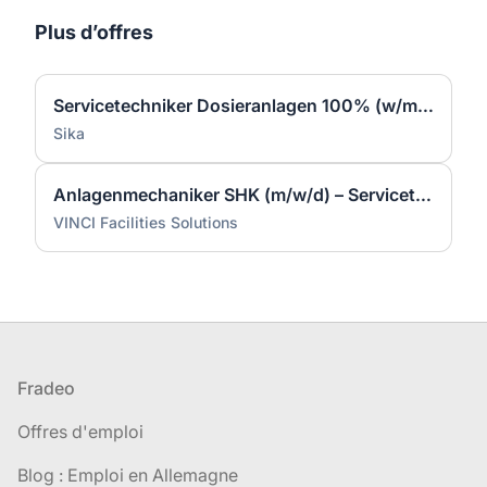
Plus d’offres
Servicetechniker Dosieranlagen 100% (w/m/d)
Sika
Anlagenmechaniker SHK (m/w/d) – Servicetechniker Heizung | Lüftung | Sanitär
VINCI Facilities Solutions
Pied de page
Fradeo
Offres d'emploi
Blog : Emploi en Allemagne