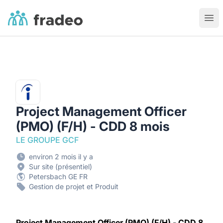
Fradeo
Ouvr
Project Management Officer
(PMO) (F/H) - CDD 8 mois
LE GROUPE GCF
environ 2 mois il y a
Sur site (présentiel)
Petersbach GE FR
Gestion de projet et Produit
Project Management Officer (PMO) (F/H) - CDD 8