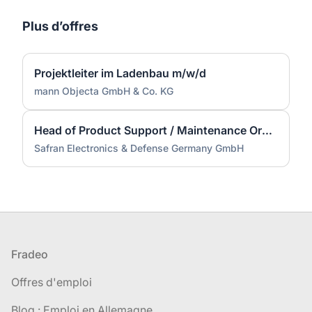
Plus d’offres
Projektleiter im Ladenbau m/w/d
mann Objecta GmbH & Co. KG
Head of Product Support / Maintenance Organisation (m/w/d)
Safran Electronics & Defense Germany GmbH
Pied de page
Fradeo
Offres d'emploi
Blog : Emploi en Allemagne