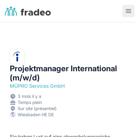
Fradeo
Ouvr
Projektmanager International
(m/w/d)
MÜPRO Services GmbH
3 mois il y a
Temps plein
Sur site (présentiel)
Wiesbaden HE DE
Sie haben Lust auf eine abwechslungsreiche