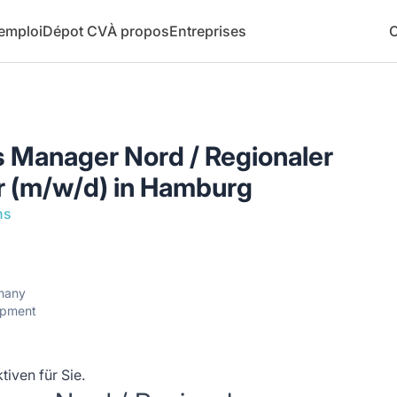
 emploi
Dépot CV
À propos
Entreprises
C
s Manager Nord / Regionaler
er (m/w/d) in Hamburg
ns
many
opment
iven für Sie.