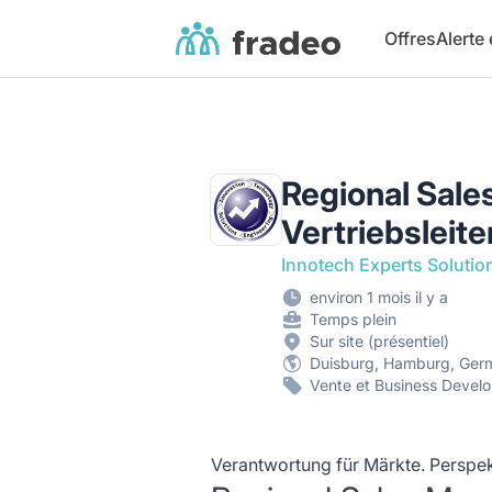
Fradeo
Offres
Alerte
Regional Sale
Vertriebsleit
Innotech Experts Solutio
environ 1 mois il y a
Temps plein
Sur site (présentiel)
Duisburg, Hamburg, Ger
Vente et Business Devel
Verantwortung für Märkte. Perspekt