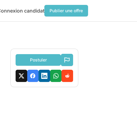
onnexion candidat
Publier une offre
Postuler