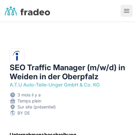
Fradeo
Ouvr
SEO Traffic Manager (m/w/d) in
Weiden in der Oberpfalz
A.T.U Auto-Teile-Unger GmbH & Co. KG
3 mois il y a
Temps plein
Sur site (présentiel)
BY DE
Unternehmensbeschreibung