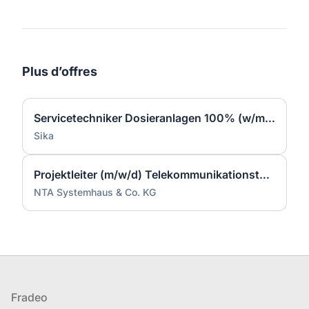
Plus d’offres
Servicetechniker Dosieranlagen 100% (w/m/d)
Sika
Projektleiter (m/w/d) Telekommunikationstechnik
NTA Systemhaus & Co. KG
Pied de page
Fradeo