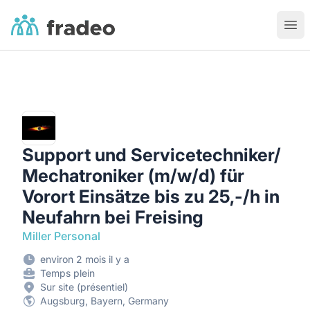
Fradeo
Ouvr
Support und Servicetechniker/
Mechatroniker (m/w/d) für
Vorort Einsätze bis zu 25,-/h in
Neufahrn bei Freising
Miller Personal
environ 2 mois il y a
Temps plein
Sur site (présentiel)
Augsburg, Bayern, Germany