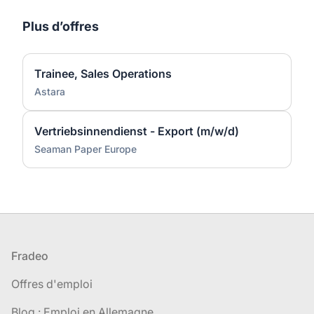
Plus d’offres
Trainee, Sales Operations
Astara
Vertriebsinnendienst - Export (m/w/d)
Seaman Paper Europe
Pied de page
Fradeo
Offres d'emploi
Blog : Emploi en Allemagne