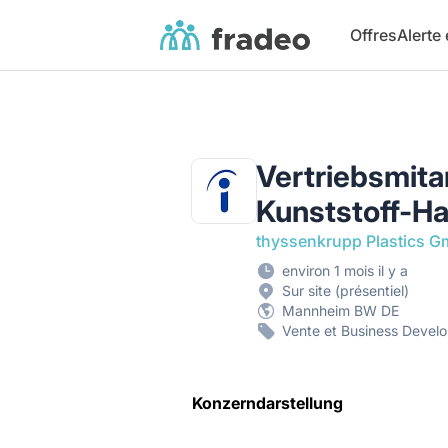
Fradeo
Offres
Alerte
Vertriebsmita
Kunststoff-H
thyssenkrupp Plastics 
environ 1 mois il y a
Sur site (présentiel)
Mannheim BW DE
Vente et Business Devel
Konzerndarstellung