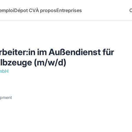
 emploi
Dépot CV
À propos
Entreprises
C
rbeiter:in im Außendienst für
albzeuge (m/w/d)
GmbH
opment