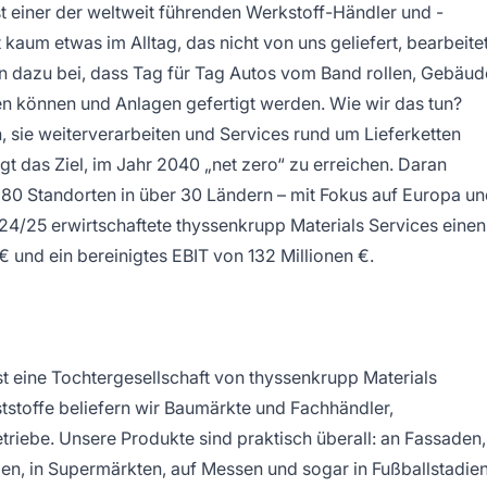
st einer der weltweit führenden Werkstoff-Händler und -
t kaum etwas im Alltag, das nicht von uns geliefert, bearbeite
n dazu bei, dass Tag für Tag Autos vom Band rollen, Gebäud
 können und Anlagen gefertigt werden. Wie wir das tun?
, sie weiterverarbeiten und Services rund um Lieferketten
lgt das Ziel, im Jahr 2040 „net zero“ zu erreichen. Daran
380 Standorten in über 30 Ländern – mit Fokus auf Europa u
4/25 erwirtschaftete thyssenkrupp Materials Services einen
 und ein bereinigtes EBIT von 132 Millionen €.
t eine Tochtergesellschaft von thyssenkrupp Materials
ststoffe beliefern wir Baumärkte und Fachhändler,
iebe. Unsere Produkte sind praktisch überall: an Fassaden,
en, in Supermärkten, auf Messen und sogar in Fußballstadien