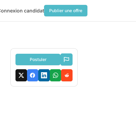
onnexion candidat
Publier une offre
Postuler