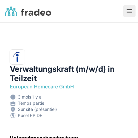
Fradeo
Ouvr
Verwaltungskraft (m/w/d) in
Teilzeit
European Homecare GmbH
3 mois il y a
Temps partiel
Sur site (présentiel)
Kusel RP DE
Unternehmensbeschreibung