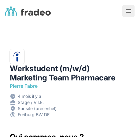
Fradeo
Ouvr
Werkstudent (m/w/d)
Marketing Team Pharmacare
Pierre Fabre
4 mois il y a
Stage / V.I.E.
Sur site (présentiel)
Freiburg BW DE
Qui sommes-nous ?