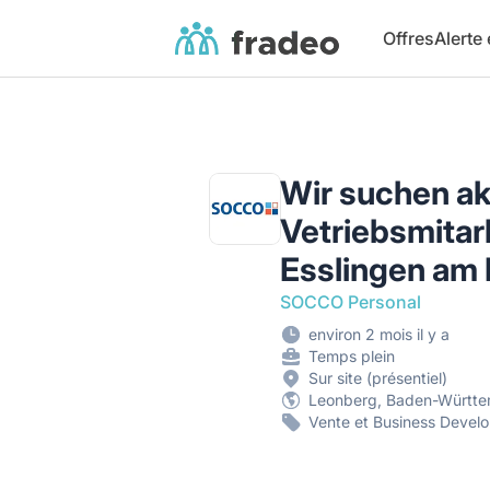
Fradeo
Offres
Alerte
Wir suchen ak
Vetriebsmitarb
Esslingen am
SOCCO Personal
environ 2 mois il y a
Temps plein
Sur site (présentiel)
Leonberg, Baden-Württ
Vente et Business Devel