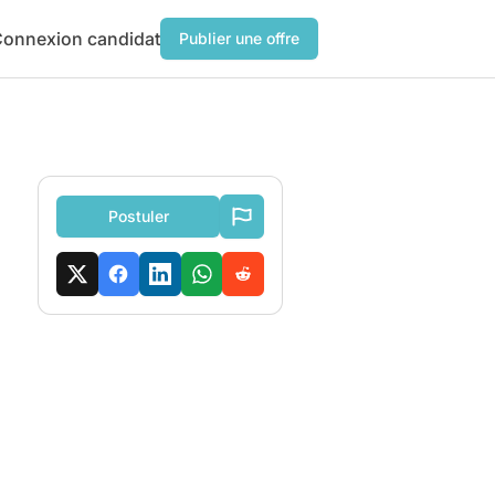
onnexion candidat
Publier une offre
Postuler