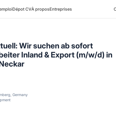
 emploi
Dépot CV
À propos
Entreprises
C
tuell: Wir suchen ab sofort
eiter Inland & Export (m/w/d) in
 Neckar
emberg, Germany
opment