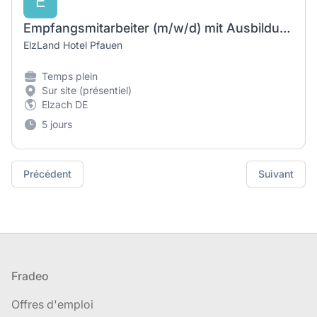
E
Empfangsmitarbeiter (m/w/d) mit Ausbildung und guten Deutschkenntnissen
ElzLand Hotel Pfauen
Temps plein
Sur site (présentiel)
Elzach DE
5 jours
Précédent
Suivant
Pied de page
Fradeo
Offres d'emploi