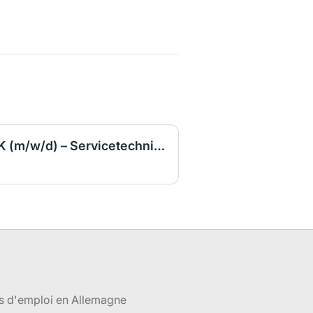
Anlagenmechaniker SHK (m/w/d) – Servicetechniker Heizung | Lüftung | Sanitär
s d'emploi en Allemagne