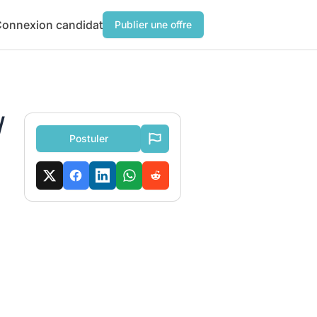
onnexion candidat
Publier une offre
/
Postuler