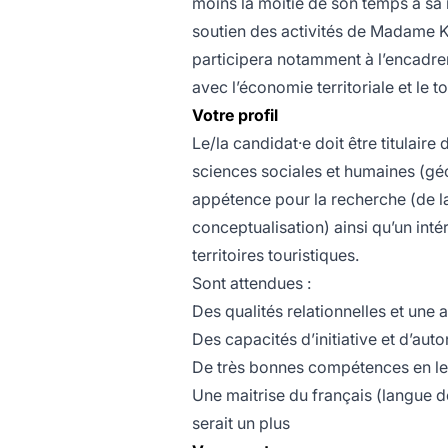
moins la moitié de son temps à sa 
soutien des activités de Madame Kebi
participera notamment à l’encadre
avec l’économie territoriale et le t
Votre profil
Le/la candidat·e doit être titulair
sciences sociales et humaines (géo
appétence pour la recherche (de la 
conceptualisation) ainsi qu’un inté
territoires touristiques.
Sont attendues :
Des qualités relationnelles et une 
Des capacités d’initiative et d’aut
De très bonnes compétences en lec
Une maitrise du français (langue d
serait un plus