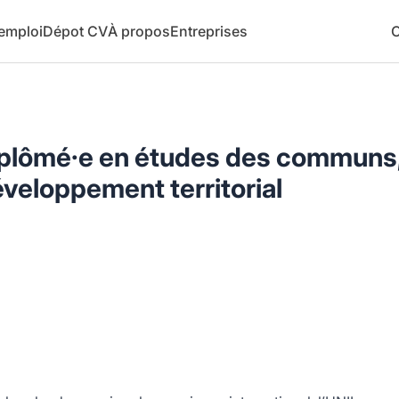
 emploi
Dépot CV
À propos
Entreprises
C
iplômé·e en études des communs
éveloppement territorial