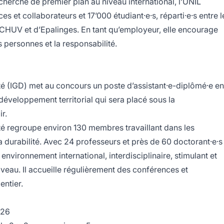
cherche de premier plan au niveau international, l’UNIL
s et collaborateurs et 17’000 étudiant·e·s, réparti·e·s entre l
 CHUV et d’Epalinges. En tant qu’employeur, elle encourage
 personnes et la responsabilité.
lité (IGD) met au concours un poste d’assistant·e-diplômé·e en
éveloppement territorial qui sera placé sous la
ir.
lité regroupe environ 130 membres travaillant dans les
 durabilité. Avec 24 professeurs et près de 60 doctorant·e·s
 environnement international, interdisciplinaire, stimulant et
veau. Il accueille régulièrement des conférences et
ntier.
026