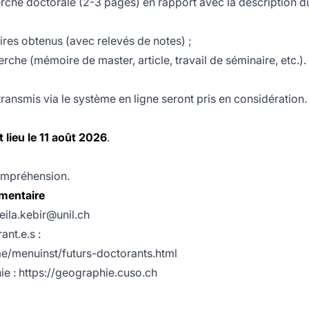
erche doctorale (2-3 pages) en rapport avec la description d
res obtenus (avec relevés de notes) ;
rche (mémoire de master, article, travail de séminaire, etc.).
ransmis via le système en ligne seront pris en considération.
 lieu le 11 août 2026
.
ompréhension.
mentaire
leila.kebir@unil.ch
ant.e.s :
e/menuinst/futurs-doctorants.html
 : https://geographie.cuso.ch