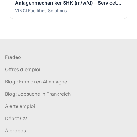
Anlagenmechaniker SHK (m/w/d) – Servicetechniker Heizung | Lüftung | Sanitär
VINCI Facilities Solutions
Pied de page
Fradeo
Offres d'emploi
Blog : Emploi en Allemagne
Blog: Jobsuche in Frankreich
Alerte emploi
Dépôt CV
À propos