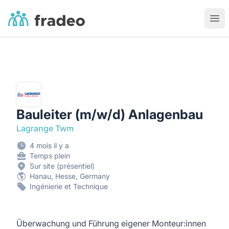
Fradeo
Ouvr
Bauleiter (m/w/d) Anlagenbau
Lagrange Twm
4 mois il y a
Temps plein
Sur site (présentiel)
Hanau, Hesse, Germany
Ingénierie et Technique
Überwachung und Führung eigener Monteur:innen