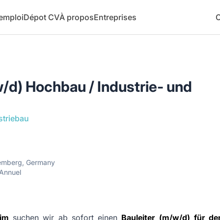
 emploi
Dépot CV
À propos
Entreprises
C
w/d) Hochbau / Industrie- und
striebau
emberg, Germany
Annuel
im
suchen wir ab sofort einen
Bauleiter (m/w/d) für d