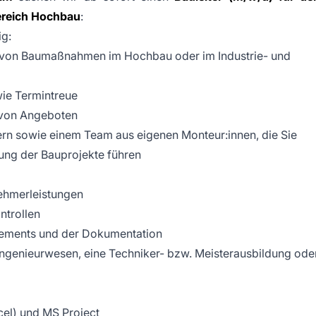
ereich Hochbau
:
ig:
 von Baumaßnahmen im Hochbau oder im Industrie- und
wie Termintreue
n von Angeboten
n sowie einem Team aus eigenen Monteur:innen, die Sie
ung der Bauprojekte führen
ehmerleistungen
trollen
ements und der Dokumentation
genieurwesen, eine Techniker- bzw. Meisterausbildung ode
cel) und MS Project