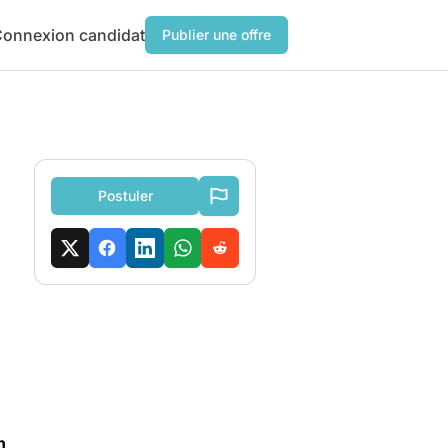
onnexion candidat
Publier une offre
Postuler
en