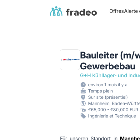
Fradeo
Offres
Alerte
Bauleiter (m/
Gewerbebau
G+H Kühllager- und Indu
environ 1 mois il y a
Temps plein
Sur site (présentiel)
Mannheim, Baden-Württ
€65,000 - €80,000 EUR 
Ingénierie et Technique
Für unseren Standort in
Mannhe