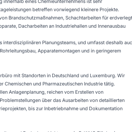
ung innerhalb eines Chemieunternehmens ist sehr
tageleistungen betreffen vorwiegend kleinere Projekte.
von Brandschutzmaßnahmen, Schachtarbeiten für erdverleg
parate, Dacharbeiten an Industriehallen und Innenausbau
nes interdisziplinären Planungsteams, und umfasst deshalb au
ohrleitungsbau, Apparatemontagen und in geringerem
urbüro mit Standorten in Deutschland und Luxemburg. Wir
er Chemischen und Pharmazeutischen Industrie tätig.
ellen Anlagenplanung, reichen vom Erstellen von
roblemstellungen über das Ausarbeiten von detaillierten
trieprojekten, bis zur Inbetriebnahme und Dokumentation