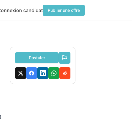
onnexion candidat
Publier une offre
Postuler
)