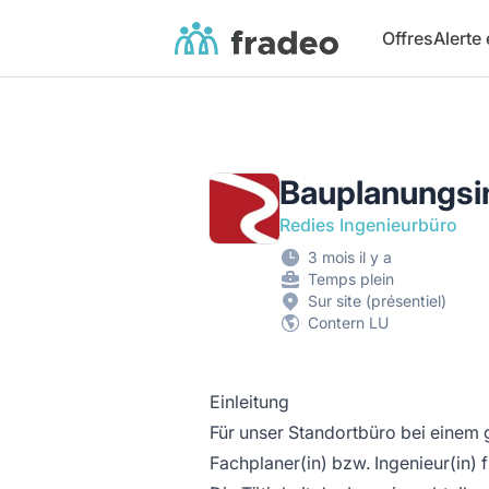
Fradeo
Offres
Alerte
Bauplanungsin
Redies Ingenieurbüro
3 mois il y a
Temps plein
Sur site (présentiel)
Contern LU
Einleitung
Für unser Standortbüro bei einem
Fachplaner(in) bzw. Ingenieur(in) 