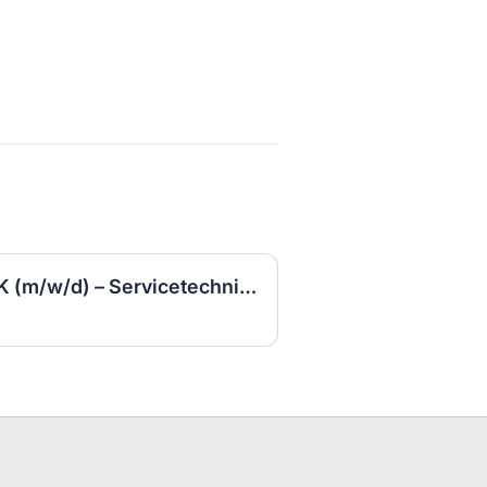
Anlagenmechaniker SHK (m/w/d) – Servicetechniker Heizung | Lüftung | Sanitär