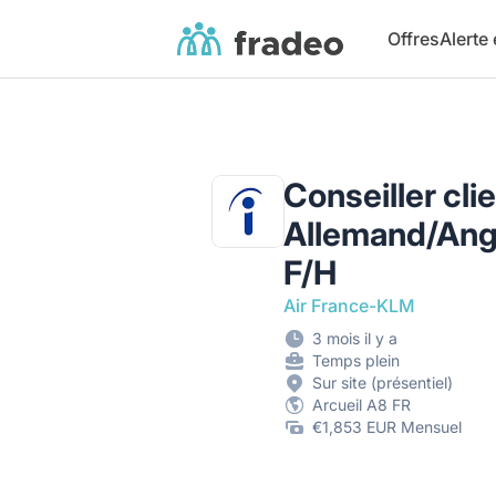
Fradeo
Offres
Alerte
Conseiller clie
Allemand/Ang
F/H
Air France-KLM
3 mois il y a
Temps plein
Sur site (présentiel)
Arcueil A8 FR
€1,853 EUR Mensuel