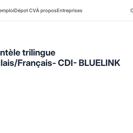
 emploi
Dépot CV
À propos
Entreprises
C
ntèle trilingue
lais/Français- CDI- BLUELINK