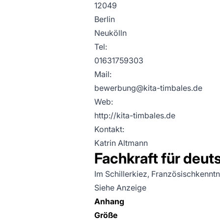
12049
Berlin
Neukölln
Tel:
01631759303
Mail:
bewerbung@kita-timbales.de
Web:
http://kita-timbales.de
Kontakt:
Katrin Altmann
Fachkraft für deut
Im Schillerkiez, Französischkenntn
Siehe Anzeige
Anhang
Größe