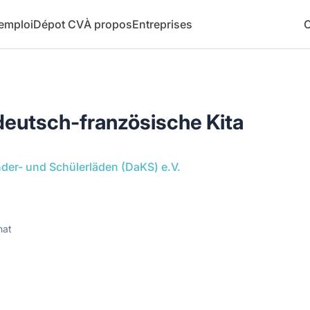
 emploi
Dépot CV
À propos
Entreprises
C
 deutsch-französische Kita
der- und Schülerläden (DaKS) e.V.
nat