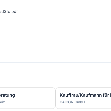
d3fd.pdf
eratung
eiz
CAICON GmbH