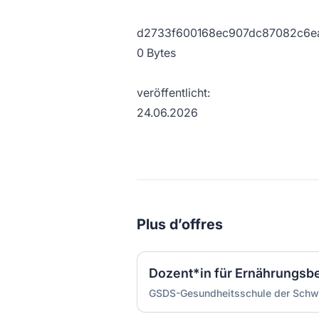
d2733f600168ec907dc87082c6ea
0 Bytes
veröffentlicht:
24.06.2026
Plus d’offres
Dozent*in für Ernährungsb
GSDS-Gesundheitsschule der Schw