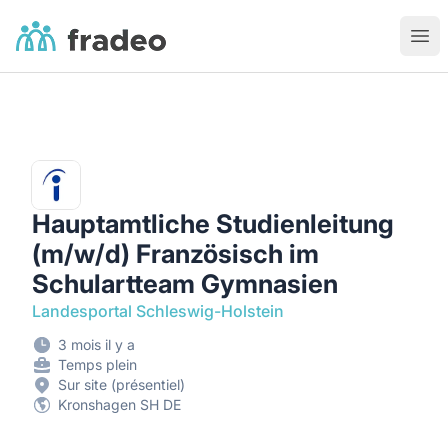
Fradeo
Ouvr
Hauptamtliche Studienleitung
(m/w/d) Französisch im
Schulartteam Gymnasien
Landesportal Schleswig-Holstein
3 mois il y a
Temps plein
Sur site (présentiel)
Kronshagen SH DE