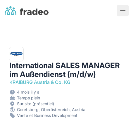
Fradeo
Ouvr
International SALES MANAGER
im Außendienst (m/d/w)
KRAIBURG Austria & Co. KG
4 mois il y a
Temps plein
Sur site (présentiel)
Geretsberg, Oberösterreich, Austria
Vente et Business Development