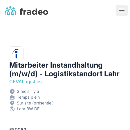
Fradeo
Ouvr
Mitarbeiter Instandhaltung
(m/w/d) - Logistikstandort Lahr
CEVALogistics
3 mois il y a
Temps plein
Sur site (présentiel)
Lahr BW DE
580063