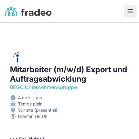
Fradeo
Ouvr
Mitarbeiter (m/w/d) Export und
Auftragsabwicklung
BEGO Unternehmensgruppe
4 mois il y a
Temps plein
Sur site (présentiel)
Bremen HB DE
vor Ort, Hybrid