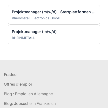
Projektmanager (m/w/d) - Startplattformen für Lenkflugkörper im Flugabwehrbereich
Rheinmetall Electronics GmbH
Projektmanager (m/w/d)
RHEINMETALL
Pied de page
Fradeo
Offres d'emploi
Blog : Emploi en Allemagne
Blog: Jobsuche in Frankreich