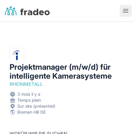
Fradeo
Ouvr
Projektmanager (m/w/d) für
intelligente Kamerasysteme
RHEINMETALL
3 mois il y a
Temps plein
Sur site (présentiel)
Bremen HB DE
WOFÜR WIR SIE SUCHEN