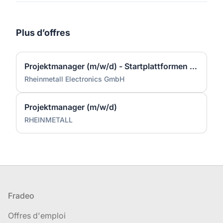
Plus d’offres
Projektmanager (m/w/d) - Startplattformen für Lenkflugkörper im Flugabwehrbereich
Rheinmetall Electronics GmbH
Projektmanager (m/w/d)
RHEINMETALL
Pied de page
Fradeo
Offres d'emploi