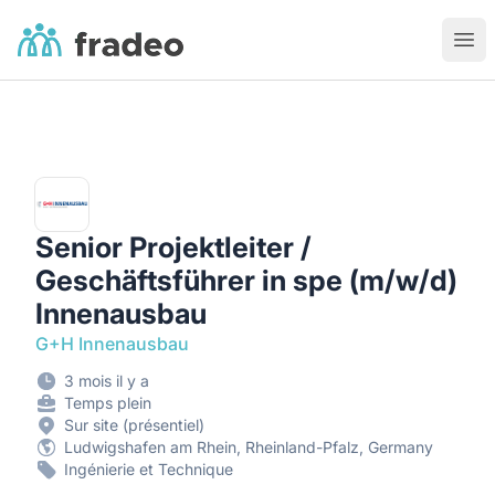
Fradeo
Ouvr
Senior Projektleiter /
Geschäftsführer in spe (m/w/d)
Innenausbau
G+H Innenausbau
3 mois il y a
Temps plein
Sur site (présentiel)
Ludwigshafen am Rhein, Rheinland-Pfalz, Germany
Ingénierie et Technique