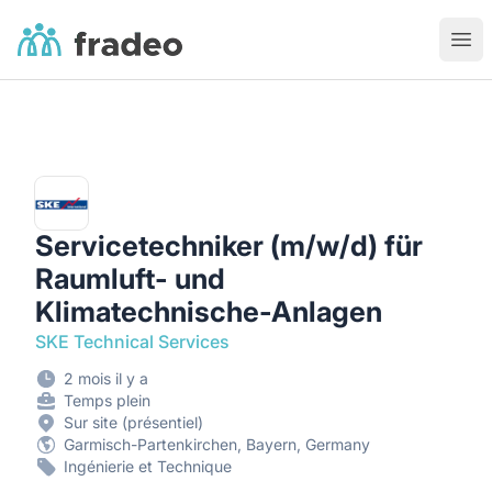
Fradeo
Ouvr
Servicetechniker (m/w/d) für
Raumluft- und
Klimatechnische-Anlagen
SKE Technical Services
2 mois il y a
Temps plein
Sur site (présentiel)
Garmisch-Partenkirchen, Bayern, Germany
Ingénierie et Technique