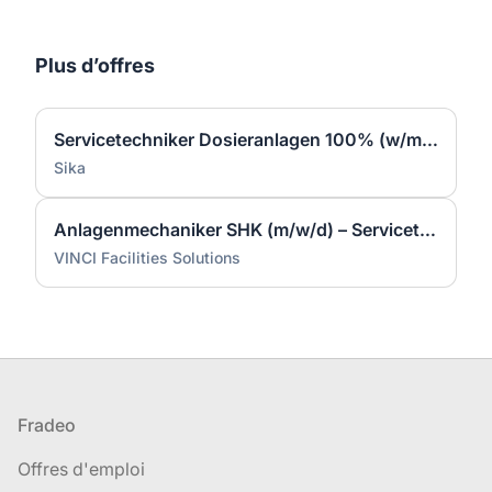
Plus d’offres
Servicetechniker Dosieranlagen 100% (w/m/d)
Sika
Anlagenmechaniker SHK (m/w/d) – Servicetechniker Heizung | Lüftung | Sanitär
VINCI Facilities Solutions
Pied de page
Fradeo
Offres d'emploi